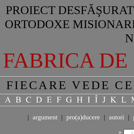
PROIECT DESFĂŞURAT 
ORTODOXE MISIONARE
N
FABRICA DE
FIECARE VEDE C
|
argument
|
pro(a)ducere
|
autori
|
»
c