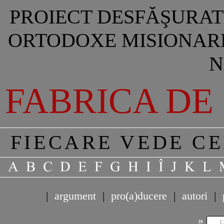
PROIECT DESFĂŞURAT 
ORTODOXE MISIONARE
N
FABRICA DE
FIECARE VEDE C
|
argument
|
pro(a)ducere
|
autori
|
»
c