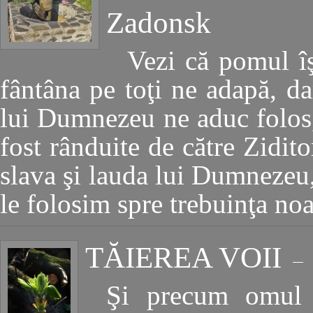
Zadonsk
Vezi că pomul îş
fântâna pe toţi ne adapă, dar 
lui Dumnezeu ne aduc folos,
fost rânduite de către Zidit
slava şi lauda lui Dumnezeu,
le folosim spre trebuinţa no
TĂIEREA VOII
Şi precum omul 