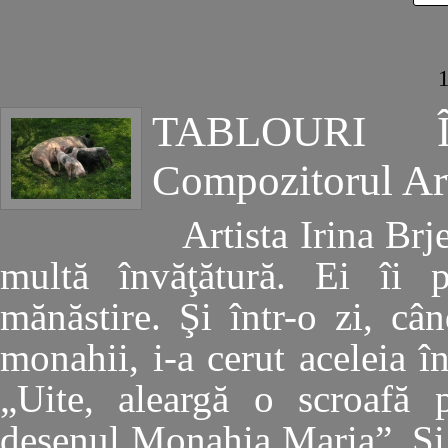
TABLOURI 
Compozitorul Ar
Artista Irina Brj
multă învăţătură. Ei îi p
mănăstire. Şi într-o zi, câ
monahii, i-a cerut aceleia î
„Uite, aleargă o scroafă 
desenul Monahia Maria”. Şi c