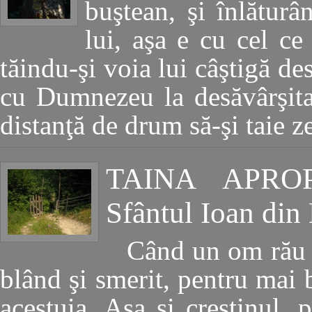
buştean, şi înlătur
lui, aşa e cu cel ce
tăindu-şi voia lui câştigă de
cu Dumnezeu la desăvârşita
distanţă de drum să-şi taie 
TAINA APRO
Sfântul Ioan din
Când un om rău 
blând şi smerit, pentru mai 
acestuia. Aşa şi creştinul