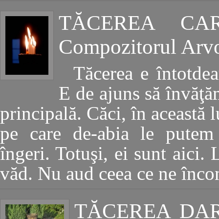
TĂCEREA CA
Compozitorul Arvo
Tăcerea e întotde
E de ajuns să învăţă
principală. Căci, în această l
pe care de-abia le putem 
îngeri. Totuşi, ei sunt aici.
văd. Nu aud ceea ce ne încon
TĂCEREA DA