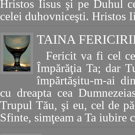
Hristos Iisus şi pe Duhul ce
celei duhovniceşti. Hristos 
TAINA FERICIRI
Fericit va fi cel 
Împărăţia Ta; dar 
împărtăşitu-m-ai din
cu dreapta cea Dumnezeias
Trupul Tău, şi eu, cel de pă
Sfinte, simţeam a Ta iubire c