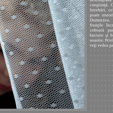
conştiinţă. 
întrebări, c
poate uneor
Dumnezeu. E
frunţile înc
coboară pac
bucurie şi b
noastre. Privi
veţi vedea 
+ + + + + + 
+ + + + + + 
+ + + + + + 
+ + + + + + 
+ + + + + + 
+ + + + + + 
+ + + + + + 
+ + + + + + 
+ + + + + + 
+ + + + + + 
+ + + + + + 
+ + + + + + 
+ + + + + + 