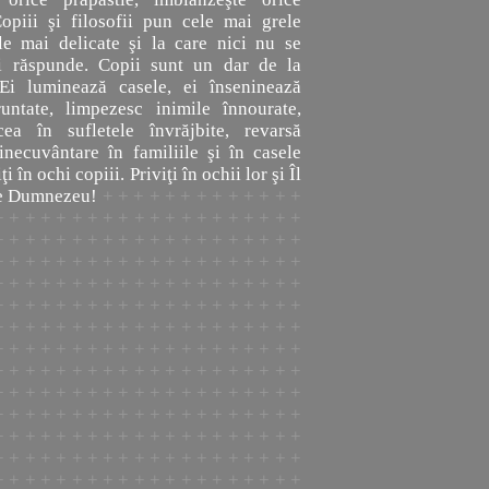
Copiii şi filosofii pun cele mai grele
ele mai delicate şi la care nici nu se
i răspunde. Copii sunt un dar de la
i luminează casele, ei înseninează
runtate, limpezesc inimile înnourate,
ea în sufletele învrăjbite, revarsă
inecuvântare în familiile şi în casele
ţi în ochi copiii. Priviţi în ochii lor şi Îl
pe Dumnezeu!
+ + + + + + + + + + + + +
+ + + + + + + + + + + + + + + + + + + +
+ + + + + + + + + + + + + + + + + + + +
+ + + + + + + + + + + + + + + + + + + +
+ + + + + + + + + + + + + + + + + + + +
+ + + + + + + + + + + + + + + + + + + +
+ + + + + + + + + + + + + + + + + + + +
+ + + + + + + + + + + + + + + + + + + +
+ + + + + + + + + + + + + + + + + + + +
+ + + + + + + + + + + + + + + + + + + +
+ + + + + + + + + + + + + + + + + + + +
+ + + + + + + + + + + + + + + + + + + +
+ + + + + + + + + + + + + + + + + + + +
+ + + + + + + + + + + + + + + + + + + +