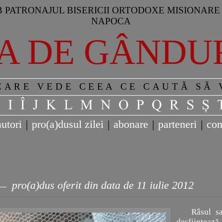
 PATRONAJUL BISERICII ORTODOXE MISIONARE 
NAPOCA
A DE GÂNDU
CARE VEDE CEEA CE CAUTĂ SĂ
autori
|
pro(a)dusul zilei
|
abonare
|
parteneri
|
con
pro(a)dus oferit din data de 11 iulie 2012
Râsul sa
desfiinţeaz