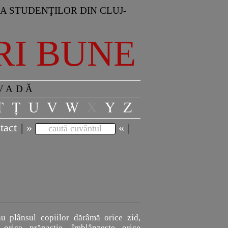
A STUDENŢILOR DIN CLUJ-
RI BUNE
 VADĂ
tact
|
»
«
|
caută cuvântul
u plânsul copiilor dărâmă orice zid,
ă orice prăpastie, îmblânzeşte orice