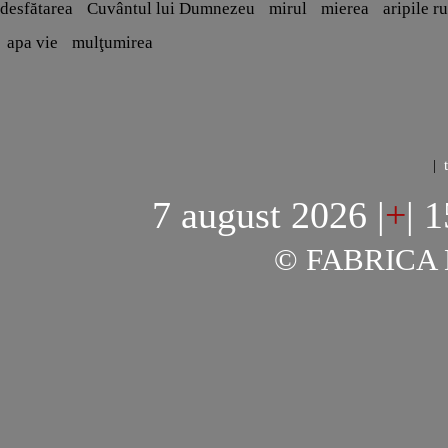
desfătarea
Cuvântul lui Dumnezeu
mirul
mierea
aripile r
apa vie
mulţumirea
|
7 august 2026
|
+
|
1
© FABRICA