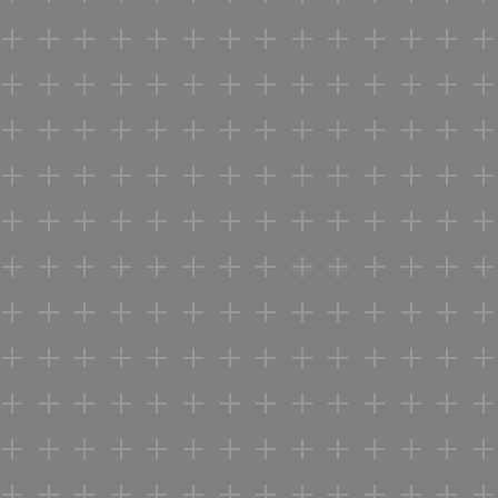
+ + + + + + + + + + + + + +
+ + + + + + + + + + + + + +
+ + + + + + + + + + + + + +
+ + + + + + + + + + + + + +
+ + + + + + + + + + + + + +
+ + + + + + + + + + + + + +
+ +
+ + + + + + + + + + + +
+ + + + + + + + + + + + + +
+ + + + + + + + + + + + + +
+ + + + + + + + + + + + + +
+ + + + + + + + + + + + + +