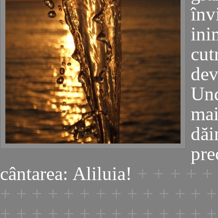
înv
in
cut
dev
Und
ma
dăi
pre
cântarea: Aliluia!
+ + + + +
+ + + + + + + + + + + + + +
+ + + + + + + + + + + + + +