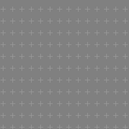
+ + + + + + + + + + + + + +
+ + + + + + + + + + + + + +
+ + + + + + + + + +
+ + + +
+ + + + + + + + + + + + + +
+ +
+ + + + + + + + + + + +
+ + + + + + + + + + + + + 
+ + + + + + + + + + + + + +
+ + + + + + + + + + + + + +
+ + + + + + + + + + + + + +
+ + + + + + + + + + + + + +
+ + + + + + + + + + + + + +