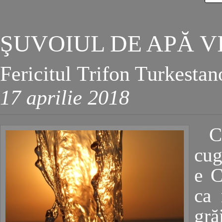
ŞUVOIUL DE APĂ V
Fericitul Trifon Turkestan
17 aprilie 2018
C
cug
e C
ca 
gră