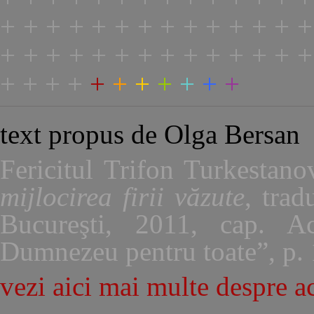
+ + + + + +
+ + + + + + + +
+ + + + + + + + + + + + + +
+ + + +
+
+
+
+
+
+
+
text propus de Olga Bersan
Fericitul Trifon Turkestano
mijlocirea firii văzute
, tra
Bucureşti, 2011, cap. A
Dumnezeu pentru toate”, p. 
vezi aici mai multe despre ac