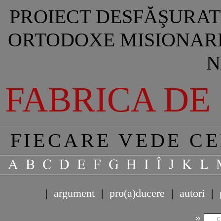
PROIECT DESFĂŞURAT 
ORTODOXE MISIONARE
N
FABRICA DE
FIECARE VEDE C
|
argument
|
pro(a)ducere
|
autori
|
»
c