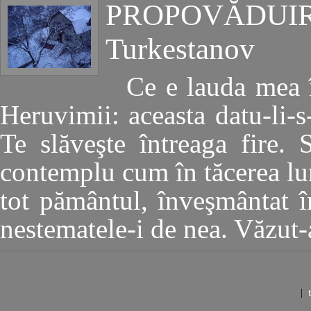
PROPOVĂDUIR
Turkestanov
Ce e lauda mea 
Heruvimii: aceasta datu-li-s
Te slăveşte întreaga fire.
contemplu cum în tăcerea lun
tot pământul, înveşmântat î
nestematele-i de nea. Văzu
|