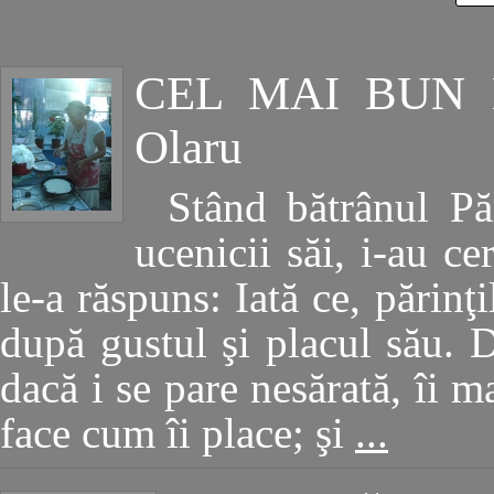
CEL MAI BUN
Olaru
Stând bătrânul Pă
ucenicii săi, i-au ce
le-a răspuns: Iată ce, părinţ
după gustul şi placul său. D
dacă i se pare nesărată, îi m
face cum îi place; şi
...