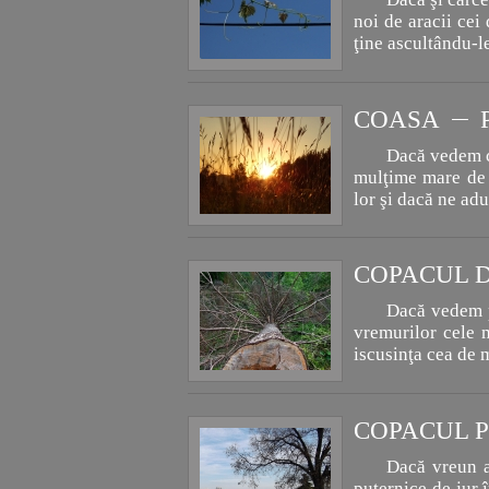
noi de aracii ce
ţine ascultându-l
COASA
Dacă vedem că
mulţime mare de 
lor şi dacă ne ad
COPACUL 
Dacă vedem p
vremurilor cele m
iscusinţa cea de 
COPACUL 
Dacă vreun ar
puternice de jur 