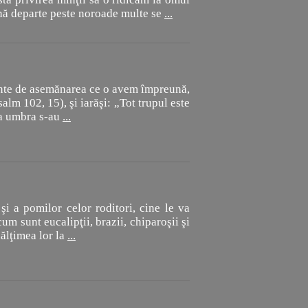
ână departe peste noroade multe se
...
inte de asemănarea ce o avem împreună,
alm 102, 15), şi iarăşi: „Tot trupul este
 ca umbra s-au
...
şi a pomilor celor roditori, cine le va
m sunt eucalipţii, brazii, chiparoşii şi
nălţimea lor la
...