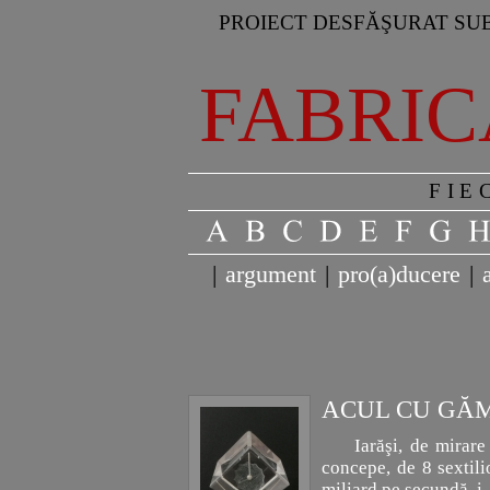
PROIECT DESFĂŞURAT SUB
FABRIC
FIE
|
argument
|
pro(a)ducere
|
ACUL CU GĂ
Iarăşi, de mirare
concepe, de 8 sextil
miliard pe secundă, i-