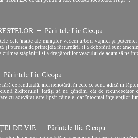
RESTELOR
Părintele Ilie Cleopa
ele cele înalte ale munţilor vedem arbori vajnici şi puternici
tă şi pururea de primejdia răsturnării şi a doborârii sunt amenin
pe culmea stăpânirii şi a dregătoriilor veacului de acum să ne în
Părintele Ilie Cleopa
fără de rânduială, nici nehotărât în cele ce sunt, adică în făptur
ciunii Ziditorului. Iarăşi să ne gândim, cât de recunoscător es
re cu adevărat este lipsit câinele, dar întocmai înţelepţilor lu
ŢEI DE VIE
Părintele Ilie Cleopa
i viţei de vie ne sunt de faţă, şi aceia prin lucrarea ce o fac în