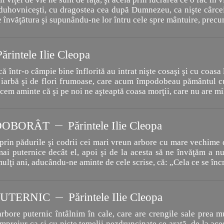
i duhovniceşti, cu dragostea cea după Dumnezeu, ca nişte cârce
e învăţătura şi supunându-ne lor întru cele spre mântuire, prec
Părintele Ilie Cleopa
 într-o câmpie bine înflorită au intrat nişte cosaşi şi cu coasa
iarbă şi de flori frumoase, care acum împodobeau pământul cu
ucem aminte că şi pe noi ne aşteaptă coasa morţii, care nu are mi
DOBORÂT
Părintele Ilie Cleopa
rin pădurile şi codrii cei mari vreun arbore cu mare vechime d
ai puternice decât el, apoi şi de la acesta să ne învăţăm a nu
mulţi ani, aducându-ne aminte de cele scrise, că: „Cela ce se înc
PUTERNIC
Părintele Ilie Cleopa
bore puternic întâlnim în cale, care are crengile sale prea mu
împrejur ca şi cu nişte temelii nezdruncinate se arată, de la ace