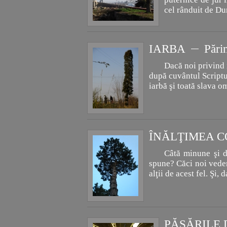
cel rânduit de Du
IARBA
Părin
Dacă noi privind
după cuvântul Scriptur
iarbă şi toată slava o
ÎNĂLŢIMEA C
Câtă minune şi de
spune? Căci noi vedem 
alţii de acest fel. Şi
PĂSĂRILE 