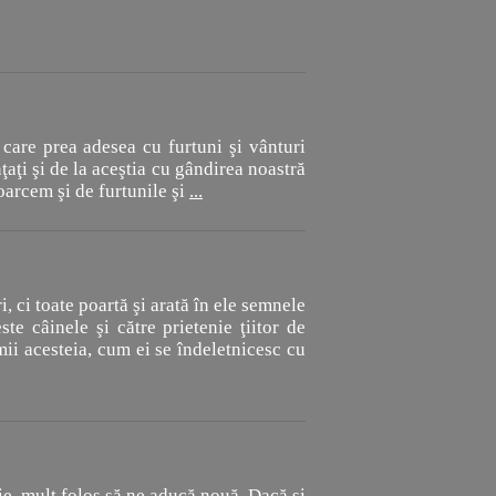
 care prea adesea cu furtuni şi vânturi
ţaţi şi de la aceştia cu gândirea noastră
toarcem şi de furtunile şi
...
i, ci toate poartă şi arată în ele semnele
te câinele şi către prietenie ţiitor de
mii acesteia, cum ei se îndeletnicesc cu
 vie, mult folos să ne aducă nouă. Dacă şi