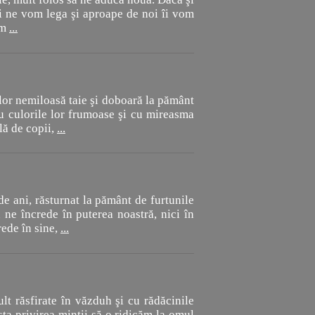
i ne vom lega şi aproape de noi îi vom
um
...
 lor nemiloasă taie şi doboară la pământ
 culorile lor frumoase şi cu mireasma
lă de copii,
...
e ani, răsturnat la pământ de furtunile
 ne încrede în puterea noastră, nici în
rede în sine,
...
lt răsfirate în văzduh şi cu rădăcinile
sta privirea minţii să o ridicăm la omul