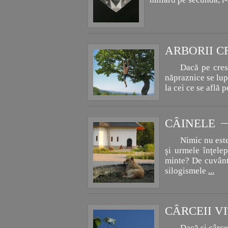
ARBORII C
Dacă pe crest
năpraznice se lup
la cei ce se află 
CÂINELE
Nimic nu este 
şi urmele înţelep
minte? De cuvânta
silogismele
...
CÂRCEII VI
Dacă şi cârcei