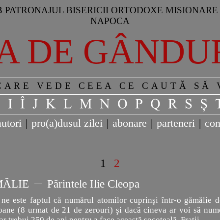
 PATRONAJUL BISERICII ORTODOXE MISIONARE 
NAPOCA
A DE GÂNDU
CARE VEDE CEEA CE CAUTĂ SĂ
autori
|
pro(a)dusul zilei
|
abonare
|
parteneri
|
con
1
2
MĂLIE
Părintele Ilie Cleopa
 ne este faptul că numărul atomilor cuprinşi într-o gămălie d
ioane (8 urmat de 21 de zerouri) şi dacă cineva ar voi să num
ar trebui 250 de ani pentru a face această socoteală. Fraţii
...