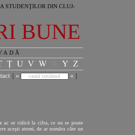
A STUDENŢILOR DIN CLUJ-
RI BUNE
 VADĂ
tact
|
»
«
|
caută cuvântul
e ac se ridică la cifra, ce nu se poate
ere aceşti atomi, de ar număra câte un