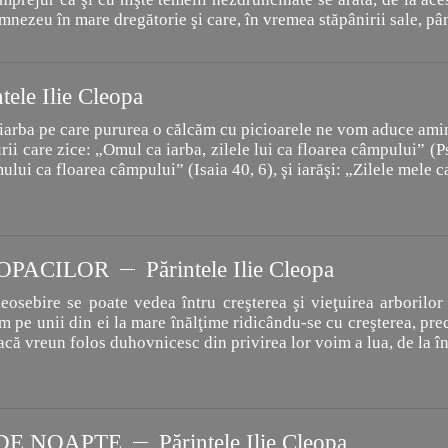
mnezeu în mare dregătorie şi care, în vremea stăpânirii sale, p
tele Ilie Cleopa
 iarba pe care pururea o călcăm cu picioarele ne vom aduce am
ii care zice: „Omul ca iarba, zilele lui ca floarea câmpului” (Ps
mului ca floarea câmpului” (Isaia 40, 6), şi iarăşi: „Zilele mele
OPACILOR
Părintele Ilie Cleopa
osebire se poate vedea întru creşterea şi vieţuirea arborilor 
pe unii din ei la mare înălţime ridicându-se cu creşterea, precu
, dacă vreun folos duhovnicesc din privirea lor voim a lua, de la î
DE NOAPTE
Părintele Ilie Cleopa